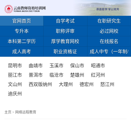
官网首页
自学考试
在职研究生
专升本
职称评审
必过网校
本科第二学历
厚学教育网校
在线报名
成人高考
职业资格证
成人中专（一年制/
免试入学）
昆明市
曲靖市
玉溪市
保山市
昭通市
丽江市
普洱市
临沧市
楚雄州
红河州
文山州
西双版纳州
大理州
德宏州
怒江州
迪庆州
主页
>
网络远程教育