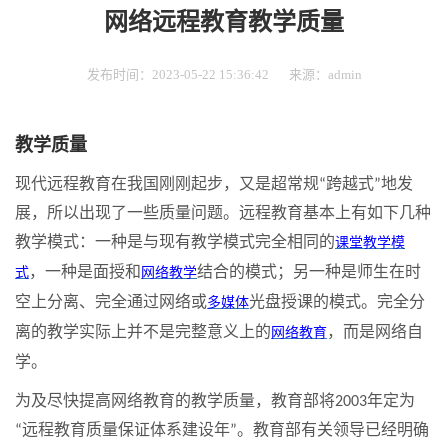
网络远程教育教学质量
发布时间：2023-05-22 15:36:42
来源：admin
教学质量
现代远程教育在我国刚刚起步，又是超常规
跨越式
地发
“
”
展，所以出现了一些质量问题。远程教育基本上有如下几种
教学模式：一种是与现有教学模式完全相同的
课堂教学模
，一种是面授和
结合的模式；另一种是师生在时
式
网络教学
空上分离、完全通过网络或
光盘授课的模式。完全分
多媒体
离的教学实际上并不是完整意义上的
，而是网络自
网络教育
学。
为及尽快提高网络教育的教学质量，教育部将
年定为
2003
远程教育质量保证体系建设年
。教育部有关领导已经明确
“
”