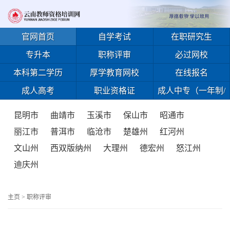
官网首页
自学考试
在职研究生
专升本
职称评审
必过网校
本科第二学历
厚学教育网校
在线报名
成人高考
职业资格证
成人中专（一年制/
免试入学）
昆明市
曲靖市
玉溪市
保山市
昭通市
丽江市
普洱市
临沧市
楚雄州
红河州
文山州
西双版纳州
大理州
德宏州
怒江州
迪庆州
主页
>
职称评审