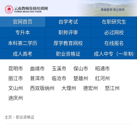
官网首页
自学考试
在职研究生
专升本
职称评审
必过网校
本科第二学历
厚学教育网校
在线报名
成人高考
职业资格证
成人中专（一年制/
免试入学）
昆明市
曲靖市
玉溪市
保山市
昭通市
丽江市
普洱市
临沧市
楚雄州
红河州
文山州
西双版纳州
大理州
德宏州
怒江州
迪庆州
主页
>
职业资格证