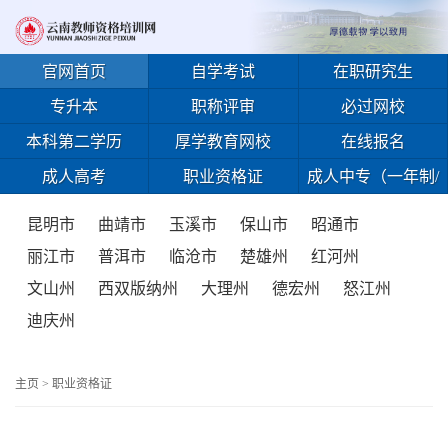
官网首页
自学考试
在职研究生
专升本
职称评审
必过网校
本科第二学历
厚学教育网校
在线报名
成人高考
职业资格证
成人中专（一年制/
免试入学）
昆明市
曲靖市
玉溪市
保山市
昭通市
丽江市
普洱市
临沧市
楚雄州
红河州
文山州
西双版纳州
大理州
德宏州
怒江州
迪庆州
主页
>
职业资格证