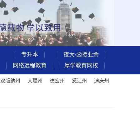
专升本
夜大/函授业余
网络远程教育
厚学教育网校
西双版纳州
大理州
德宏州
怒江州
迪庆州