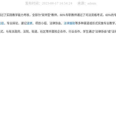
发布时间：2023-06-17 14:54:24
来源：admin
通过了实践教学能力考核，全部为
"
双师型
"
教师，
80%
专职教师通过了司法资格考试，
60%
的
法庭
、专业辩论、速记
速录
、项目小组、法律协会、
法律援助
等多种渠道或形式实施专业教学
模式。与有关政府、法院、街道、社区等开展校企合作、行业合作，学生通过
"
法律协会
"
或
"
法