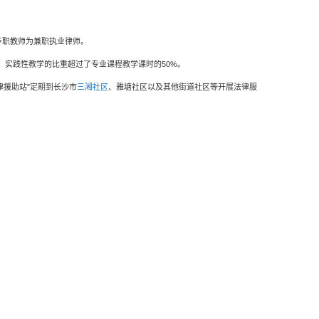
专职教师为兼职执业律师。
，实践性教学的比重超过了专业课程教学课时的
50%
。
律援助站
"
定期到长沙市
三湘社区
、雅塘社区以及其他街道社区等开展法律服