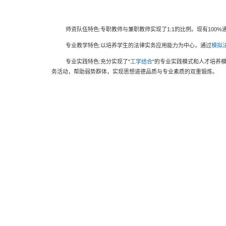
师资队伍特色
:
专职教师与兼职教师实现了
1:1
的比例。现有
100%
专业教学特色
:
以培养学生的法律实务应用能力为中心，通过
模拟
专业实践特色
:
充分实现了
"
工学结合
"
的专业实践模式和人才培养
务活动，帮助弱势群体，实现思想道德品质与专业素质的双重锻炼。