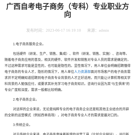
广西自考电子商务（专科）专业职业方
向
发布时间：2023-06-17 16:19:10
来源：admin
1.
电子商务服务企业。
包括硬件（研发、生产、销售、集成）、软件（研发、销售、实施）、咨询等。
随着电子商务应用的普及，相关的硬件、软件开发和销售对专业人员的需求是确定的，
不过这种需求可能是显性的，也可能是隐性的。显性情况下，用人单位会明确招聘懂得
电子商务的专业人才，隐形的情况下，用人单位
人力资源部
面对市场客户的电子商务需
求并不定明确知道招聘到电子商务专业背景的人才正好适用，而只能让计算机等相关学
科背景的人勉强应付，或要求其补充学习电子商务知识。咨询行业因为其
“
与生俱来
”
的
专业广度和深度，需求一般都比较明确。
2.
电子商务企业。
对这样的企业来说，无论是纯粹专业的电子商务企业还是和其他主业结合的开辟
的全新的运营模式（例如西单商场），对电子商务专业人才的需求是最对口的。
3.
传统企业。
对于传统企业来讲，电子商务意味着新增的运营工具（比如企业网站）。运行新