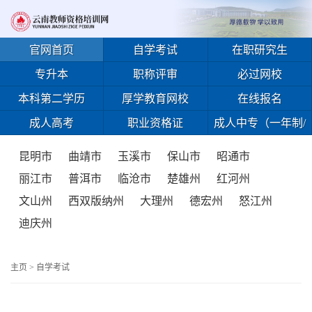
官网首页
自学考试
在职研究生
专升本
职称评审
必过网校
本科第二学历
厚学教育网校
在线报名
成人高考
职业资格证
成人中专（一年制/
免试入学）
昆明市
曲靖市
玉溪市
保山市
昭通市
丽江市
普洱市
临沧市
楚雄州
红河州
文山州
西双版纳州
大理州
德宏州
怒江州
迪庆州
主页
>
自学考试